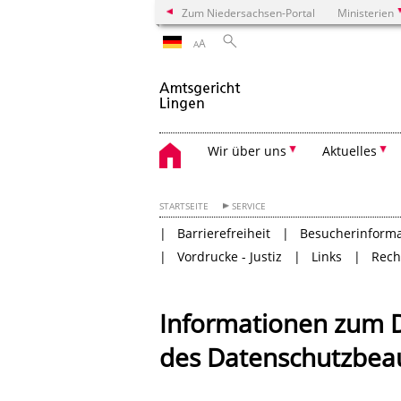
Zum Niedersachsen-Portal
Ministerien
A
A
Wir über uns
Aktuelles
STARTSEITE
SERVICE
Barrierefreiheit
Besucherinform
Vordrucke - Justiz
Links
Rech
Informationen zum 
des Datenschutzbea