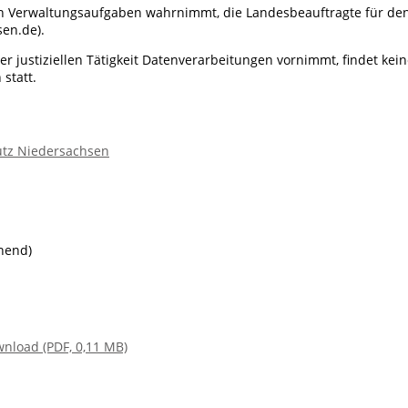
en Verwaltungsaufgaben wahrnimmt, die Landesbeauftragte für de
en.de).
 justiziellen Tätigkeit Datenverarbeitungen vornimmt, findet kei
statt.
utz Niedersachsen
hend)
nload (PDF, 0,11 MB)