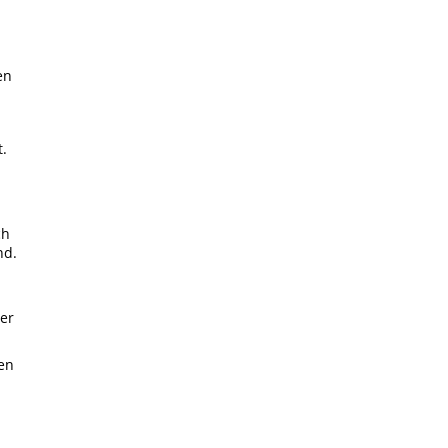
en
t.
ch
nd.
er
ben